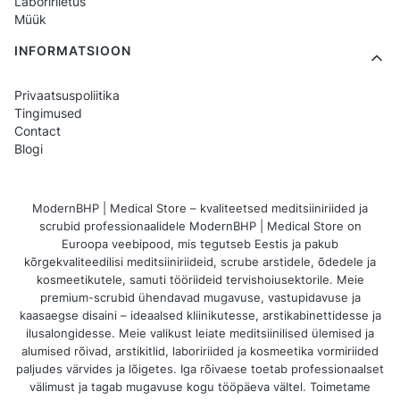
Laboririietus
Müük
INFORMATSIOON
Privaatsuspoliitika
Tingimused
Contact
Blogi
ModernBHP | Medical Store – kvaliteetsed meditsiiniriided ja
scrubid professionaalidele ModernBHP | Medical Store on
Euroopa veebipood, mis tegutseb Eestis ja pakub
kõrgekvaliteedilisi meditsiiniriideid, scrube arstidele, õdedele ja
kosmeetikutele, samuti tööriideid tervishoiusektorile. Meie
premium-scrubid ühendavad mugavuse, vastupidavuse ja
kaasaegse disaini – ideaalsed kliinikutesse, arstikabinettidesse ja
ilusalongidesse. Meie valikust leiate meditsiinilised ülemised ja
alumised rõivad, arstikitlid, laboririided ja kosmeetika vormiriided
paljudes värvides ja lõigetes. Iga rõivaese toetab professionaalset
välimust ja tagab mugavuse kogu tööpäeva vältel. Toimetame