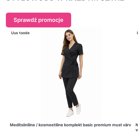
Sprawdź promocje
Uus toode
Meditsiiniline / kosmeetiline komplekt basic premium must värv
N
v