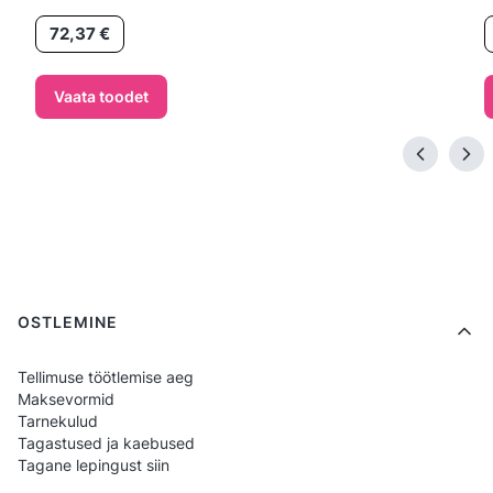
Hind
H
72,37 €
Vaata toodet
Footer menu
OSTLEMINE
Tellimuse töötlemise aeg
Maksevormid
Tarnekulud
Tagastused ja kaebused
Tagane lepingust siin