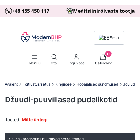
+48 455 450 117
Meditsiinirõivaste tootja
Eesti
Tooted ostukorvis: 
Ava otsingumootor
Menüü
Otsi
Logi sisse
Ostukorv
Avaleht
Toitlustusriietus
Kingiidee
Hooajalised sündmused
Jõulud
Džuudi-puuvillased pudelikotid
Tooted:
Mitte ühtegi
Toodete loetelu
Selles kategoorias puuduvad hetkel tooted