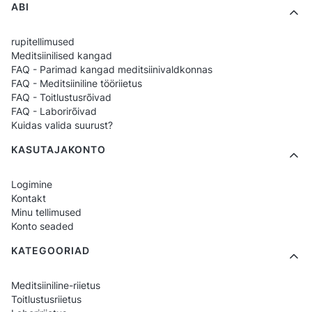
ABI
rupitellimused
Meditsiinilised kangad
FAQ - Parimad kangad meditsiinivaldkonnas
FAQ - Meditsiiniline tööriietus
FAQ - Toitlustusrõivad
FAQ - Laborirõivad
Kuidas valida suurust?
KASUTAJAKONTO
Logimine
Kontakt
Minu tellimused
Konto seaded
KATEGOORIAD
Meditsiiniline-riietus
Toitlustusriietus