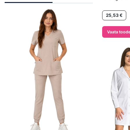
Hind
25,53 €
Vaata toode