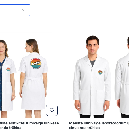
loetelu
aiste arstikittel lumivalge lühikese
Meeste lumivalge laboratooriumi 
enda trükiga
sinu enda trükiga