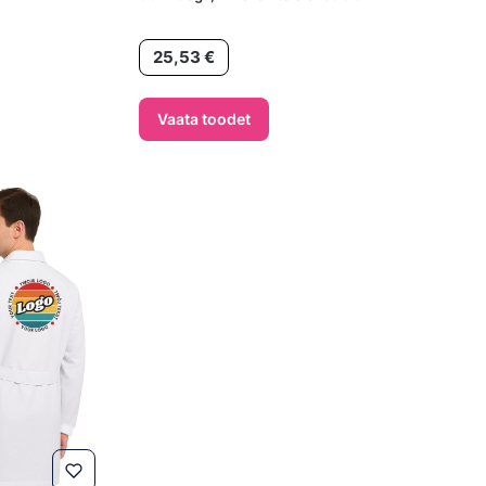
Hind
25,53 €
Vaata toodet