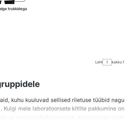
valge trukkidega
Leht
kokku 1
gruppidele
aid, kuhu kuuluvad sellised riietuse tüübid nagu
el. Kuigi meie laboratoorsete kitlite pakkumine on
le ja meditsiinikabinettidele, kasutatakse siiski
tronoomias. Meditsiiniline kitel või laboratoorne