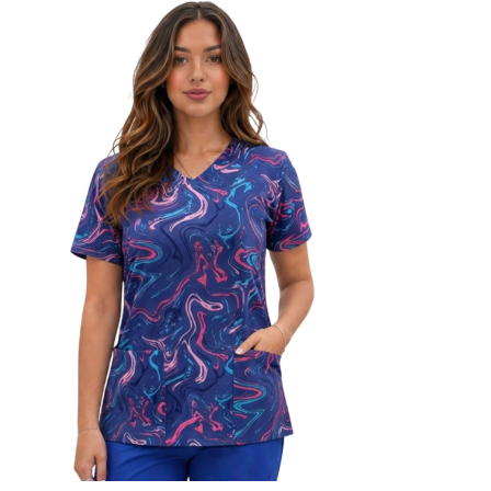
pes
bak
kan
jär
med
pro
aja