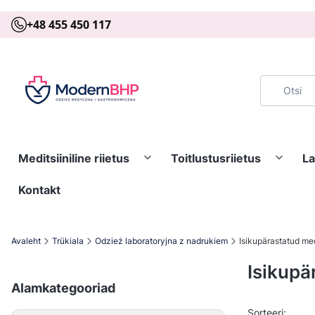
+48 455 450 117
Meditsiiniline riietus
Toitlustusriietus
La
Kontakt
Avaleht
Trükiala
Odzież laboratoryjna z nadrukiem
Isikupärastatud med
Isikupä
Alamkategooriad
Vaikim
Sorteeri: