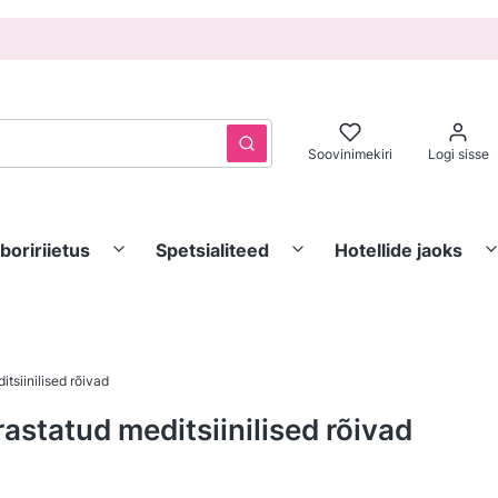
Puhasta
Otsi
Soovinimekiri
Logi sisse
boririietus
Spetsialiteed
Hotellide jaoks
itsiinilised rõivad
rastatud meditsiinilised rõivad
isi