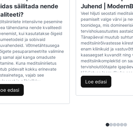
idas säilitada nende
Juhend | Modern
Veel hiljuti seostati meditsii
aliteeti?
peamiselt valge värvi ja ne
itsiiniriiete intensiivne pesemine
toonidega, mis domineerisi
pea tähendama nende kvaliteedi
tervishoiuasutustes aastaid
venemist, kui kasutatakse õigeid
Tänapäeval muutub suhtu
umeetodeid ja sobivaid
meditsiinirõivastesse kiires
uvahendeid. Võtmetähtsusega
enam kliinikuid ja vastuvõt
õigete pesuparameetrite valimine
kaasaegset kuvandit ning v
g samal ajal kanga omaduste
meditsiinikomplektid on s
litamine. Kuna meditsiiniriietus
tervishoiutöötajate igapäe
tub pidevalt kokku erinevate
tööriietuse loomulikuks osa
steainetega, vajab see
Värvilised scrub'id ühenda
ulaarset ja põhjalikku
Loe edasi
professionaalsuse ja isiku
astamist. Seda saab siiski teha
Loe edasi
stiili, parandades samal aja
, et kanga struktuur ega värvus ei
töömugavust ning luues
justuks. Oluline on pöörata
patsientidele positiivse es
elepanu pesutemperatuurile,
Selles artiklis selgitame, m
utatavatele pesuvahenditele ja
värvilised meditsiinikomple
utsükli pikkusele, et rõivad
muutuvad järjest populaar
litaksid oma vastupidavuse ja hea
millal need on parim valik 
imuse. Õigesti valitud
milliseid värve ja mudeleid