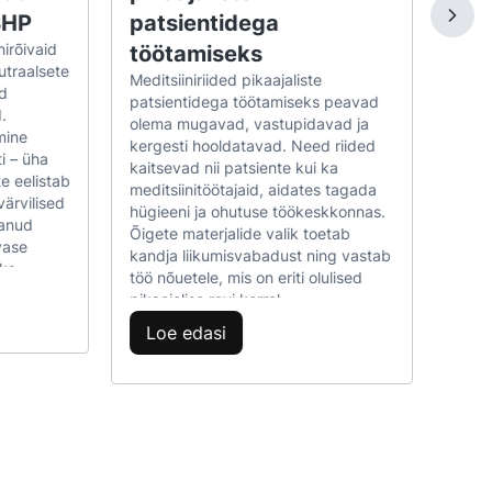
peaks
BHP
patsientidega
vasta
Lo
konkr
nirõivaid
töötamiseks
esine
utraalsete
Meditsiiniriided pikaajaliste
Perso
d
patsientidega töötamiseks peavad
õiget
.
olema mugavad, vastupidavad ja
võima
mine
kergesti hooldatavad. Need riided
järgi
ti – üha
kaitsevad nii patsiente kui ka
tööke
te eelistab
meditsiinitöötajaid, aidates tagada
ettev
ärvilised
hügieeni ja ohutuse töökeskkonnas.
ka pa
aanud
Õigete materjalide valik toetab
nakku
vase
kandja liikumisvabadust ning vastab
ks.
töö nõuetele, mis on eriti olulised
vad
pikaajalise ravi korral.
pärase
Loe edasi
l
mamulje.
iks
ktid
semaks,
ning
 tasub