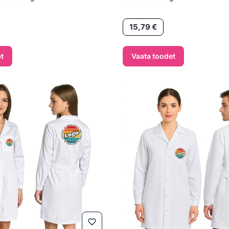
Hind
15,79 €
t
Vaata toodet