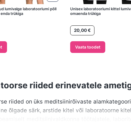
d lumivalge laboratooriumi põll
Unisex laboratooriumi kittel lumi
 enda trükiga
omaenda trükiga
Hind
20,00 €
t
Vaata toodet
toorse riided erinevatele ameti
se riided on üks meditsiinirõivaste alamkategoori
ine õlgade särk, arstide kitel või laboratoorne kit
eamiselt meditsiinivaldkonna töötajatele, laborite
get laboratooriumi kitli ka toidutööstuses või gas