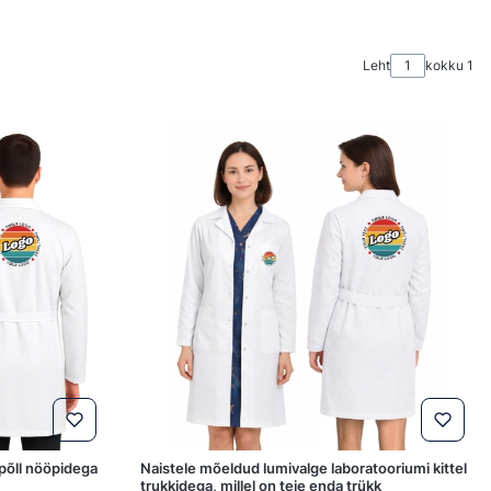
Leht
kokku 1
põll nööpidega
Naistele mõeldud lumivalge laboratooriumi kittel
trukkidega, millel on teie enda trükk