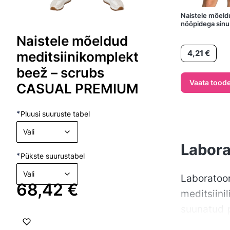
Naistele mõeldu
nööpidega sinu
Naistele mõeldud
Hind
4,21 €
meditsiinikomplekt
beež – scrubs
Vaata toode
CASUAL PREMIUM
*
Pluusi suuruste tabel
Vali
Labora
*
Pükste suurustabel
Vali
Laboratoor
Hind
68,42 €
meditsiinil
suunatud p
sageli val