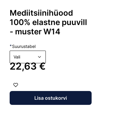
Mediitsiinihüood
100% elastne puuvill
- muster W14
*
Suurustabel
Vali
Hind
22,63 €
Lisa ostukorvi