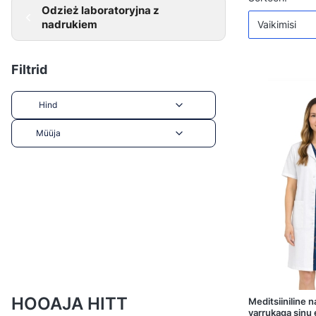
Toodete 
Odzież laboratoryjna z
nadrukiem
Vaikimisi
Filtrid
Hind
Müüja
End of filters
HOOAJA HITT
Meditsiiniline n
varrukaga sinu 