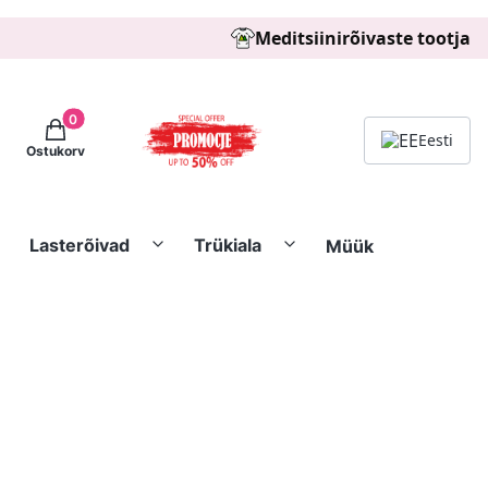
Meditsiinirõivaste tootja
Tooted ostukorvis: 0. See details
Eesti
Ostukorv
Lasterõivad
Trükiala
Müük