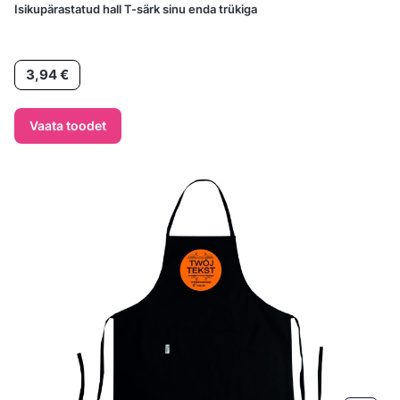
Isikupärastatud hall T-särk sinu enda trükiga
Hind
3,94 €
Vaata toodet