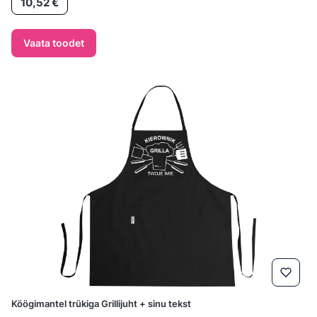
10,52 €
Vaata toodet
Köögimantel trükiga Grillijuht + sinu tekst