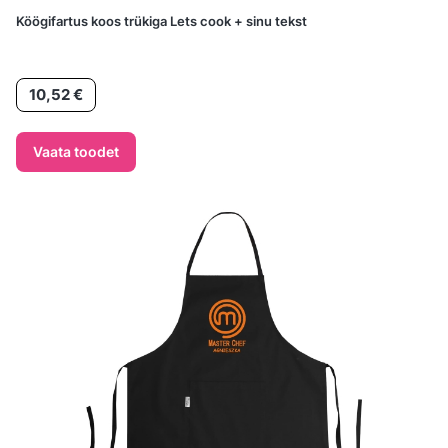
Köögifartus koos trükiga Lets cook + sinu tekst
Hind
10,52 €
Vaata toodet