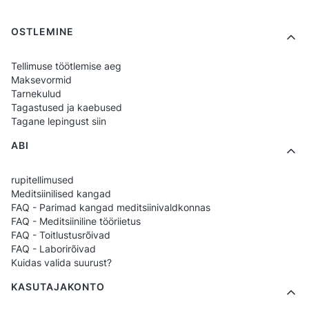
Meditsiinilised riided valmis trükiga
Footer menu
OSTLEMINE
Toitlustusriided valmis motiividega
Dressid ja T-särgid tööstuslike trükkidega
Tellimuse töötlemise aeg
Aksessuaarid ettevalmistatud
Maksevormid
Tarnekulud
graafikatega
Tagastused ja kaebused
Tagane lepingust siin
Miks kliendid valivad valmis
ABI
mustrid ModernBHP?
rupitellimused
Meditsiinilised kangad
Valmis mustrid on ideaalne kompromiss
FAQ - Parimad kangad meditsiinivaldkonnas
esteetika ja teostuse kiirus vahel. Kliendid
FAQ - Meditsiiniline tööriietus
FAQ - Toitlustusrõivad
valivad need, kuna need võimaldavad
tellida
FAQ - Laborirõivad
toote trükiga ilma projekteerimata
, säilitades
Kuidas valida suurust?
samas professionaalse välimuse. See
KASUTAJAKONTO
lahendus sobib nii üksikute tellimuste jaoks