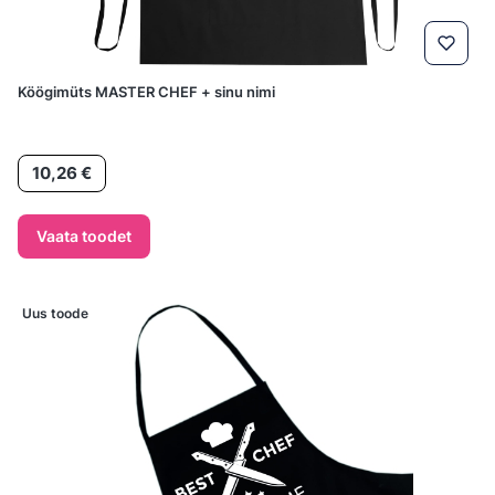
Köögimüts MASTER CHEF + sinu nimi
Hind
10,26 €
Vaata toodet
Uus toode