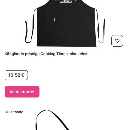
Köögimüts prindiga Cooking Time + sinu tekst
Hind
10,52 €
Vaata toodet
Uus toode