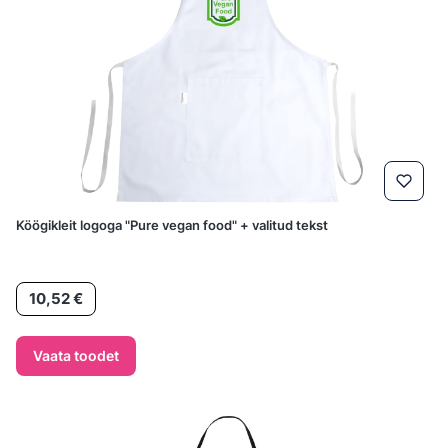
Köögikleit logoga "Pure vegan food" + valitud tekst
Hind
10,52 €
Vaata toodet