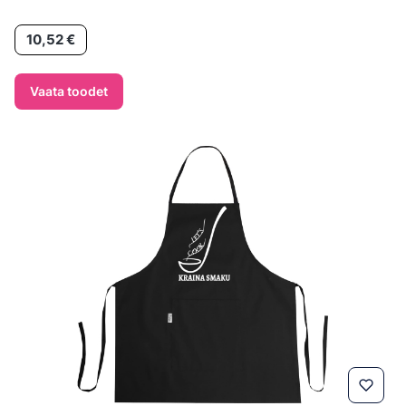
Hind
10,52 €
Vaata toodet