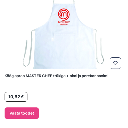
Köög apron MASTER CHEF trükiga + nimi ja perekonnanimi
Hind
10,52 €
Vaata toodet