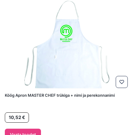
Köög Apron MASTER CHEF trükiga + nimi ja perekonnanimi
Hind
10,52 €
Vaata toodet