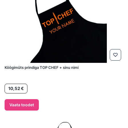
Köögimüts prindiga TOP CHEF + sinu nimi
Hind
10,52 €
Vaata toodet