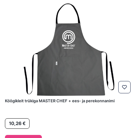
Köögikleit trükiga MASTER CHEF + ees- ja perekonnanimi
Hind
10,26 €