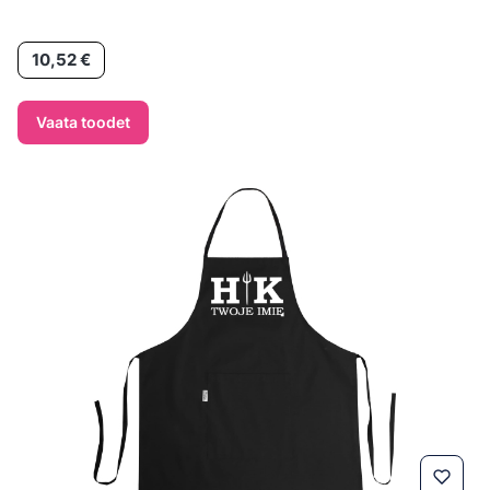
Hind
10,52 €
Vaata toodet