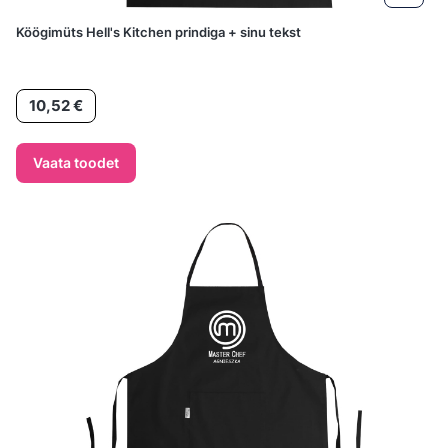
Köögimüts Hell's Kitchen prindiga + sinu tekst
Hind
10,52 €
Vaata toodet