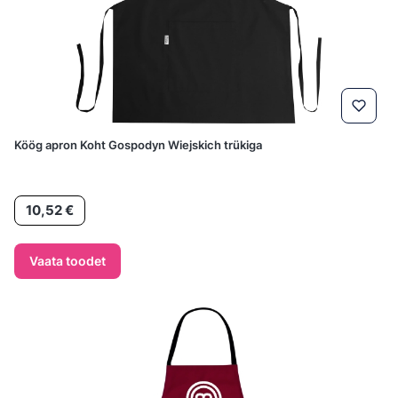
Köög apron Koht Gospodyn Wiejskich trükiga
Hind
10,52 €
Vaata toodet