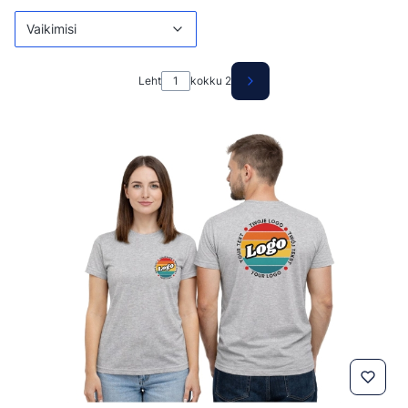
Vaikimisi
Leht
kokku 2
Järgmised tooted