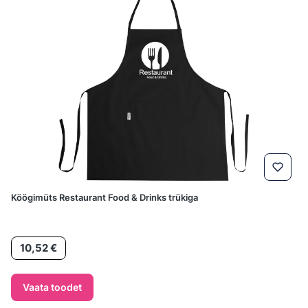
Köögimüts Restaurant Food & Drinks trükiga
Hind
10,52 €
Vaata toodet