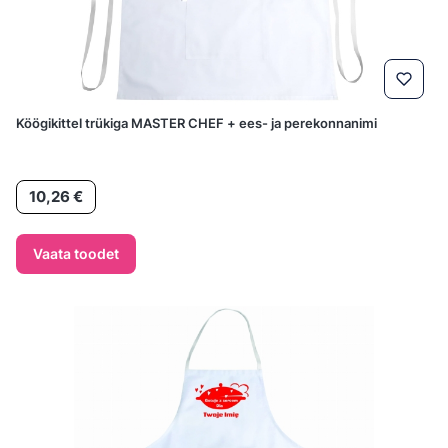
Köögikittel trükiga MASTER CHEF + ees- ja perekonnanimi
Hind
10,26 €
Vaata toodet