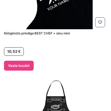
Köögimüts prindiga BEST CHEF + sinu nimi
Hind
10,52 €
Vaata toodet