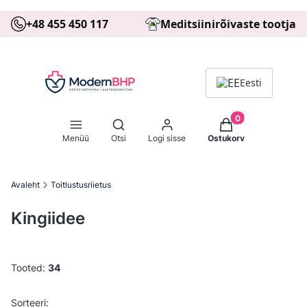
+48 455 450 117
Meditsiinirõivaste tootja
Eesti
Tooted ostukorvis: 
Ava otsingumootor
Menüü
Otsi
Logi sisse
Ostukorv
Avaleht
Toitlustusriietus
Kingiidee
Tooted:
34
Toodete loetelu
Vaikimisi
Sorteeri: