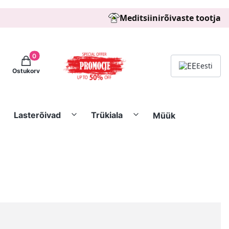
Meditsiinirõivaste tootja
Tooted ostukorvis: 0. See details
Eesti
Ostukorv
Lasterõivad
Trükiala
Müük