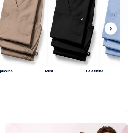
›
puccino
Must
Helesinine