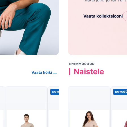
Vaata kollektsiooni
ENIMMÜÜDUD
Naistele
→
Vaata kõiki
NOWOŚĆ
NOWOŚ