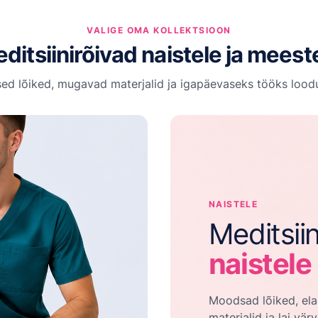
VALIGE OMA KOLLEKTSIOON
ditsiinirõivad naistele ja meest
ed lõiked, mugavad materjalid ja igapäevaseks tööks loodu
NAISTELE
Meditsiin
naistele
Moodsad lõiked, ela
materjalid ja lai värv