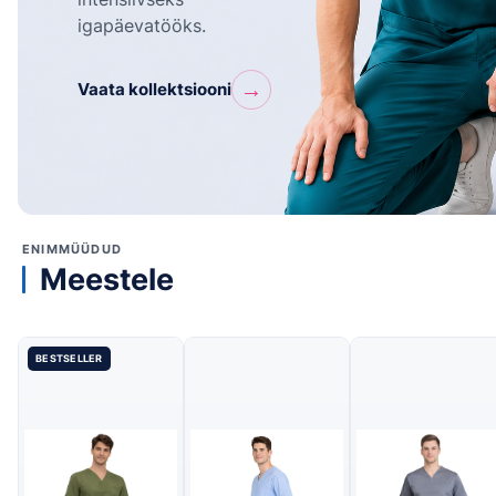
igapäevatööks.
→
Vaata kollektsiooni
ENIMMÜÜDUD
Meestele
BESTSELLER