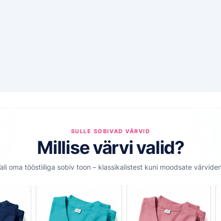
SULLE SOBIVAD VÄRVID
Millise värvi valid?
ali oma tööstiiliga sobiv toon – klassikalistest kuni moodsate värviden