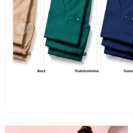
‹
Beež
Pudeliroheline
Tumes