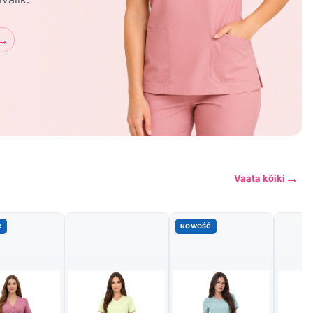
→
→
Vaata kõiki
Ć
NOWOŚĆ