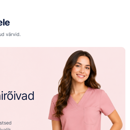
ele
d värvid.
irõivad
stsed
ivalik.