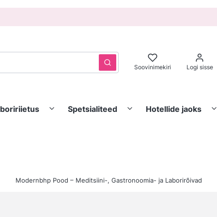
Puhasta
Otsi
Soovinimekiri
Logi sisse
boririietus
Spetsialiteed
Hotellide jaoks
Modernbhp Pood – Meditsiini-, Gastronoomia- ja Laborirõivad