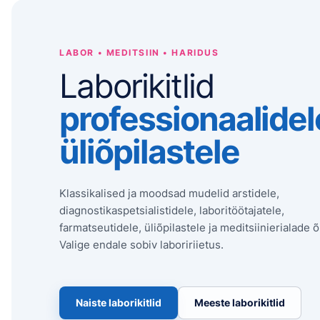
LABOR • MEDITSIIN • HARIDUS
Laborikitlid
professionaalidel
üliõpilastele
Klassikalised ja moodsad mudelid arstidele,
diagnostikaspetsialistidele, laboritöötajatele,
farmatseutidele, üliõpilastele ja meditsiinierialade õ
Valige endale sobiv laboririietus.
Naiste laborikitlid
Meeste laborikitlid