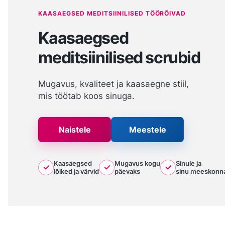
KAASAEGSED MEDITSIINILISED TÖÖRÕIVAD
Kaasaegsed
meditsiinilised scrubid
Mugavus, kvaliteet ja kaasaegne stiil,
mis töötab koos sinuga.
Naistele
Meestele
Kaasaegsed
Mugavus kogu
Sinule ja
✓
✓
✓
lõiked ja värvid
päevaks
sinu meeskonn