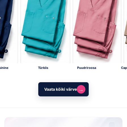
inine
Türkiis
Puudriroosa
Cap
→
Vaata kõiki värve