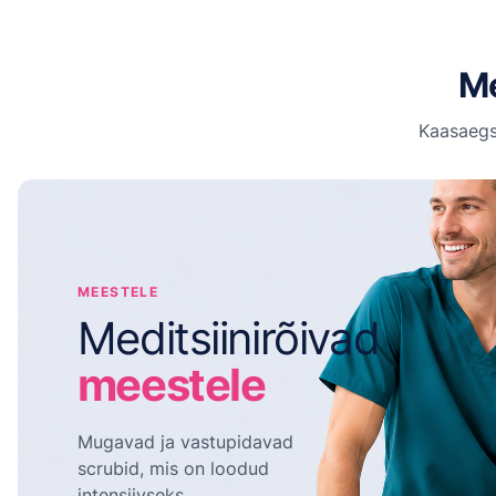
Me
Kaasaegs
MEESTELE
Meditsiinirõivad
meestele
Mugavad ja vastupidavad
scrubid, mis on loodud
intensiivseks