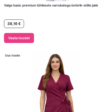
Valge basic premium lühikeste varrukatega ümbrik-stiilis jakk
Hind
38,16 €
Vaata toodet
Uus toode