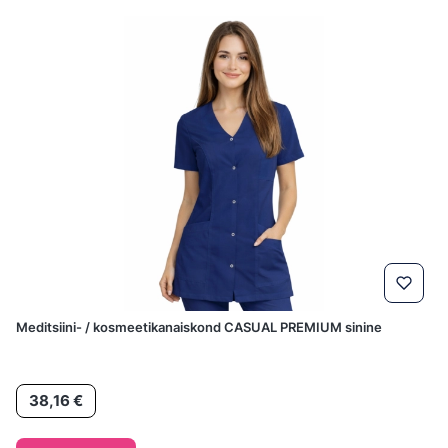
Meditsiini- / kosmeetikanaiskond CASUAL PREMIUM sinine
Hind
38,16 €