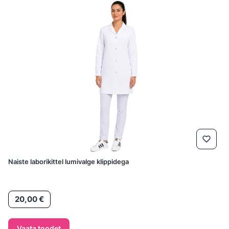
Naiste laborikittel lumivalge klippidega
Hind
20,00 €
Vaata toodet