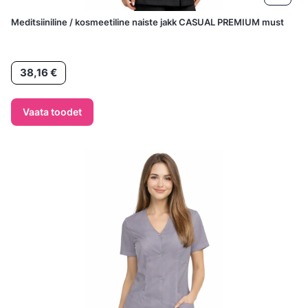
Meditsiiniline / kosmeetiline naiste jakk CASUAL PREMIUM must
Hind
38,16 €
Vaata toodet