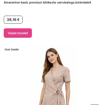
Amarantne basic premium lühikeste varrukatega ümbriskleit
Hind
38,16 €
Vaata toodet
Uus toode