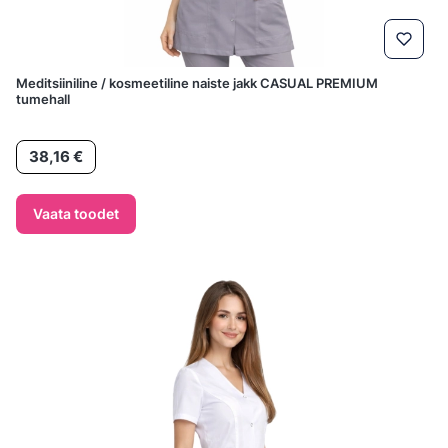
Meditsiiniline / kosmeetiline naiste jakk CASUAL PREMIUM
tumehall
Hind
38,16 €
Vaata toodet