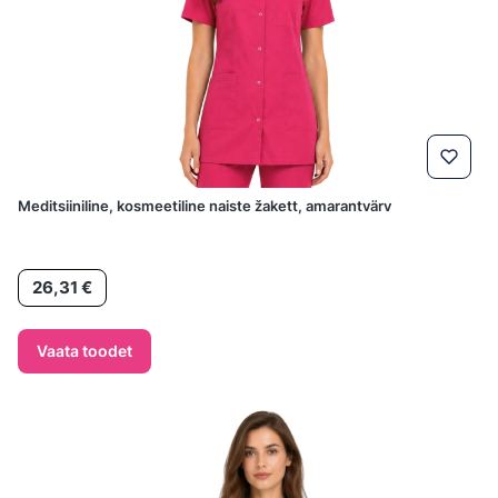
Meditsiiniline, kosmeetiline naiste žakett, amarantvärv
Hind
26,31 €
Vaata toodet