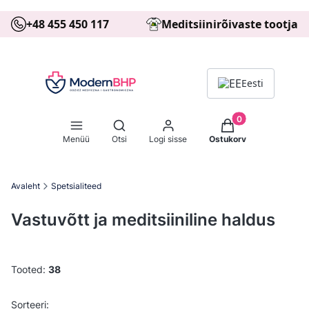
+48 455 450 117
Meditsiinirõivaste tootja
Eesti
Tooted ostukorvis: 
Ava otsingumootor
Menüü
Otsi
Logi sisse
Ostukorv
Avaleht
Spetsialiteed
Vastuvõtt ja meditsiiniline haldus
Tooted:
38
Toodete loetelu
Vaikimisi
Sorteeri: