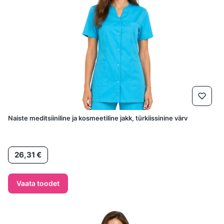
Naiste meditsiiniline ja kosmeetiline jakk, türkiissinine värv
Hind
26,31 €
Vaata toodet