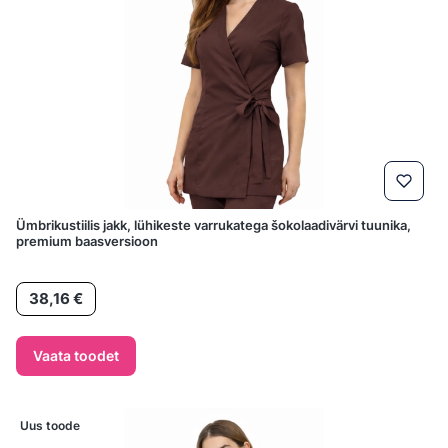
Ümbrikustiilis jakk, lühikeste varrukatega šokolaadivärvi tuunika,
premium baasversioon
Hind
38,16 €
Vaata toodet
Uus toode