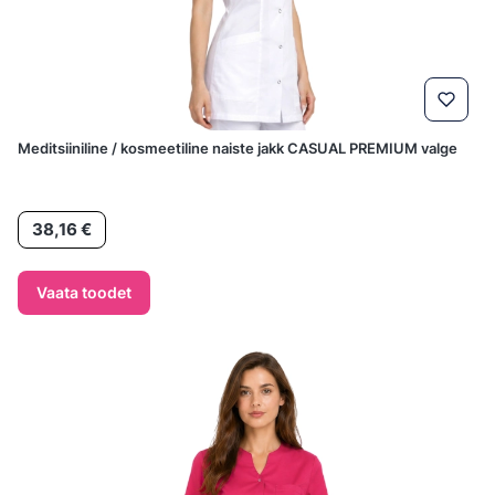
Meditsiiniline / kosmeetiline naiste jakk CASUAL PREMIUM valge
Hind
38,16 €
Vaata toodet