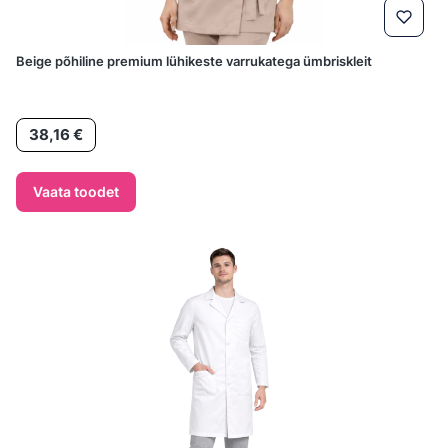
Beige põhiline premium lühikeste varrukatega ümbriskleit
Hind
38,16 €
Vaata toodet