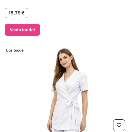
Hind
15,79 €
Vaata toodet
Uus toode