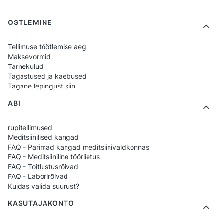
kabinetidesse, kliinikutesse ja
Footer menu
OSTLEMINE
polikliinikutesse.
Tellimuse töötlemise aeg
Enim valitud tooted kategoorias
Maksevormid
Vastuvõtt ja meditsiiniline
Tarnekulud
administratsioon:
Tagastused ja kaebused
Tagane lepingust siin
Tunikad ja jakid vastuvõtus töötamiseks
ABI
Elegantsete meditsiiniliste komplektide
rupitellimused
Klassikaliste lõigetega meditsiinilised
Meditsiinilised kangad
püksid
FAQ - Parimad kangad meditsiinivaldkonnas
FAQ - Meditsiiniline tööriietus
Administratiivvormid trüki võimalusega
FAQ - Toitlustusrõivad
FAQ - Laborirõivad
Miks valib vastuvõtu
Kuidas valida suurust?
personal ModernBHP?
KASUTAJAKONTO