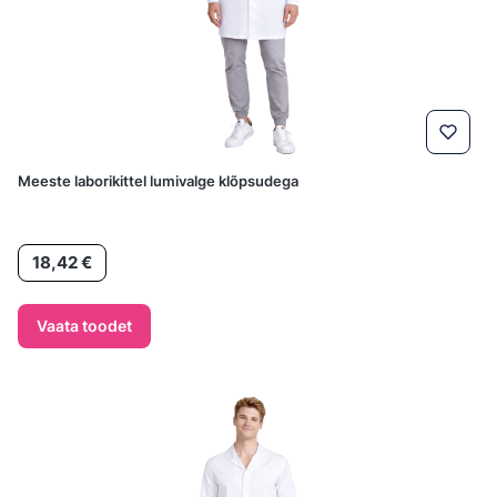
Meeste laborikittel lumivalge klõpsudega
Hind
18,42 €
Vaata toodet