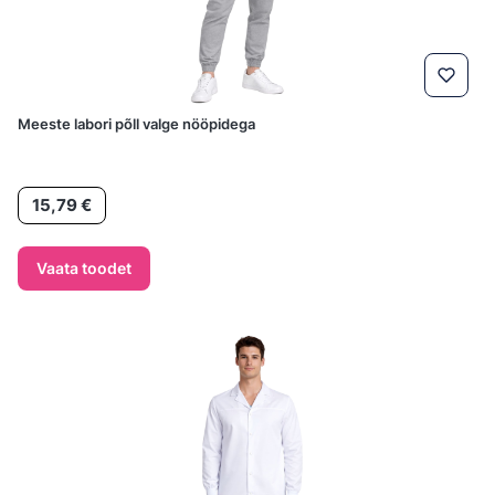
Meeste labori põll valge nööpidega
Hind
15,79 €
Vaata toodet