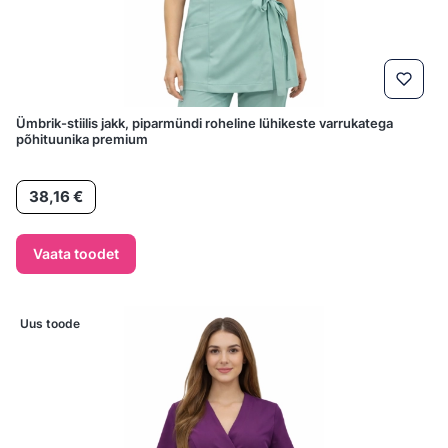
Ümbrik-stiilis jakk, piparmündi roheline lühikeste varrukatega
põhituunika premium
Hind
38,16 €
Vaata toodet
Uus toode