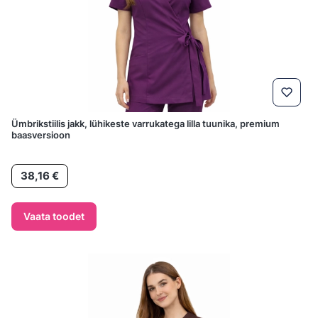
Ümbrikstiilis jakk, lühikeste varrukatega lilla tuunika, premium
baasversioon
Hind
38,16 €
Vaata toodet