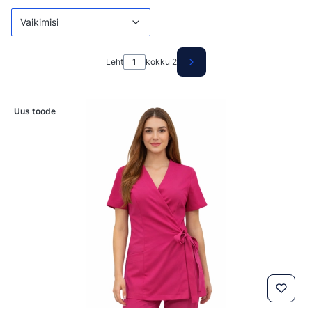
Vaikimisi
Leht
kokku 2
Järgmised tooted
Uus toode