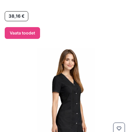
Hind
38,16 €
Vaata toodet