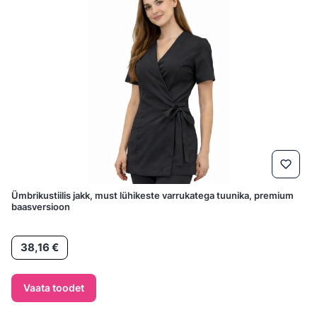
Ümbrikustiilis jakk, must lühikeste varrukatega tuunika, premium
baasversioon
Hind
38,16 €
Vaata toodet