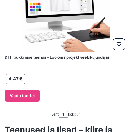
DTF trükkimise teenus - Loo oma projekt veebikujundajas
Hind
4,47 €
Vaata toodet
Leht
kokku 1
Teenused ja lisad – kiire ja