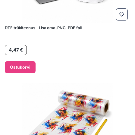
DTF trükiteenus - Lisa oma .PNG .PDF fail
Hind
4,47 €
Ostukorvi