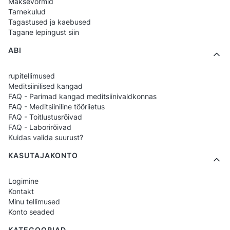
Maksevormid
pakendi ettevalmistamisest kuni toodete
Tarnekulud
Tagastused ja kaebused
isikupärastamiseni. Ükskõik, kas saadad pakki
Tagane lepingust siin
või lood unikaalset trükikujundust — siit leiad
ABI
kõik, mis on vajalik, et teha seda kiiresti,
mugavalt ja professionaalselt.
rupitellimused
Meditsiinilised kangad
FAQ - Parimad kangad meditsiinivaldkonnas
FAQ - Meditsiiniline tööriietus
FAQ - Toitlustusrõivad
FAQ - Laborirõivad
Kuidas valida suurust?
KASUTAJAKONTO
Logimine
Kontakt
Minu tellimused
Konto seaded
KATEGOORIAD