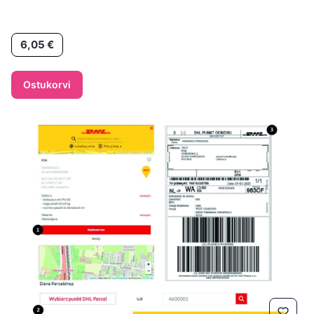
Hind
6,05 €
Ostukorvi