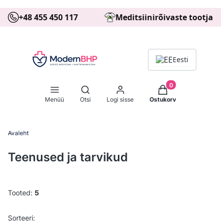
+48 455 450 117
Meditsiinirõivaste tootja
Eesti
Tooted ostukorvis: 
Ava otsingumootor
Menüü
Otsi
Logi sisse
Ostukorv
Avaleht
Teenused ja tarvikud
Tooted:
5
Toodete loetelu
Vaikimisi
Sorteeri: