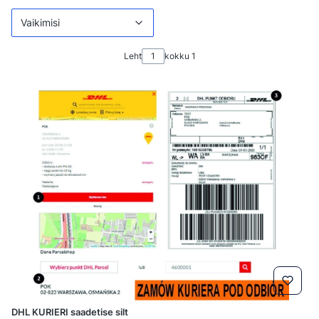
Vaikimisi
Leht
kokku 1
DHL KURIERI saadetise silt