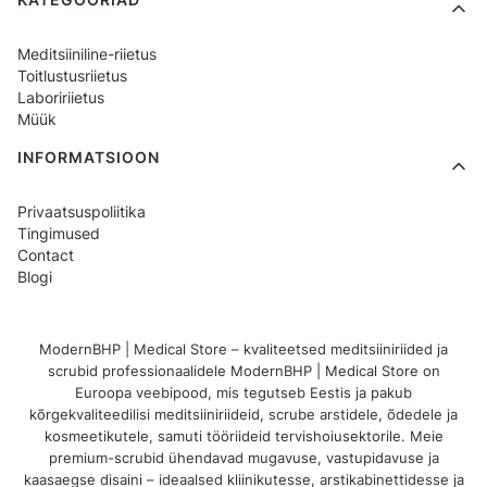
Meditsiiniline-riietus
Toitlustusriietus
Laboririietus
Müük
INFORMATSIOON
Privaatsuspoliitika
Tingimused
Contact
Blogi
ModernBHP | Medical Store – kvaliteetsed meditsiiniriided ja
scrubid professionaalidele ModernBHP | Medical Store on
Euroopa veebipood, mis tegutseb Eestis ja pakub
kõrgekvaliteedilisi meditsiiniriideid, scrube arstidele, õdedele ja
kosmeetikutele, samuti tööriideid tervishoiusektorile. Meie
premium-scrubid ühendavad mugavuse, vastupidavuse ja
kaasaegse disaini – ideaalsed kliinikutesse, arstikabinettidesse ja