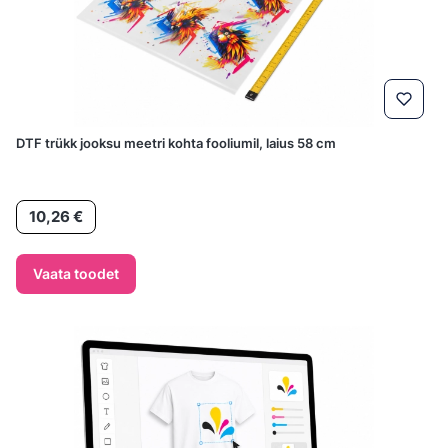
DTF trükk jooksu meetri kohta fooliumil, laius 58 cm
Hind
10,26 €
Vaata toodet