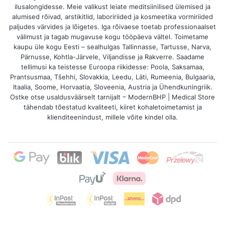
ilusalongidesse. Meie valikust leiate meditsiinilised ülemised ja
alumised rõivad, arstikitlid, laboririided ja kosmeetika vormiriided
paljudes värvides ja lõigetes. Iga rõivaese toetab professionaalset
välimust ja tagab mugavuse kogu tööpäeva vältel. Toimetame
kaupu üle kogu Eesti – sealhulgas Tallinnasse, Tartusse, Narva,
Pärnusse, Kohtla-Järvele, Viljandisse ja Rakverre. Saadame
tellimusi ka teistesse Euroopa riikidesse: Poola, Saksamaa,
Prantsusmaa, Tšehhi, Slovakkia, Leedu, Läti, Rumeenia, Bulgaaria,
Itaalia, Soome, Horvaatia, Sloveenia, Austria ja Ühendkuningriik.
Ostke otse usaldusväärselt tarnijalt – ModernBHP | Medical Store
tähendab tõestatud kvaliteeti, kiiret kohaletoimetamist ja
klienditeenindust, millele võite kindel olla.