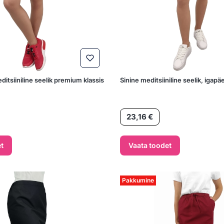
tsiiniline seelik premium klassis
Sinine meditsiiniline seelik, iga
Hind
23,16 €
t
Vaata toodet
Pakkumine