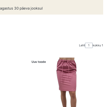
agastus 30 päeva jooksul
Leht
kokku 1
Uus toode