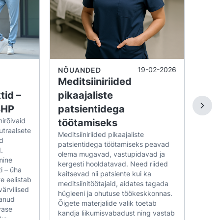
Nakat
valmi
gastest, mis säilitavad kuju ja värvi hoolimata
hügie
aspek
b, et seelik näeb kogu päeva jooksul korralik ja
vähe
taga
tööpä
mater
19-02-2026
NÕUANDED
a vastuvõttudes
puha
Meditsiiniriided
täida
tid –
pikaajaliste
 kus on oluline elegants ja otsene kontakt
peaks
BHP
patsientidega
vasta
abinettides, hambaravi kabinetides, esteetilise
Lo
konkr
nirõivaid
töötamiseks
esine
utraalsete
Meditsiiniriided pikaajaliste
Perso
d
patsientidega töötamiseks peavad
õiget
.
s
olema mugavad, vastupidavad ja
võima
mine
kergesti hooldatavad. Need riided
järgi
ti – üha
kaitsevad nii patsiente kui ka
klassikalistes värvides – nagu valge, tumesinine
tööke
te eelistab
meditsiinitöötajaid, aidates tagada
ettev
ärvilised
d saab kombineerida tunikate, bleiserite ja
hügieeni ja ohutuse töökeskkonnas.
ka pa
aanud
Õigete materjalide valik toetab
vormiriietuse.
nakku
vase
kandja liikumisvabadust ning vastab
ks.