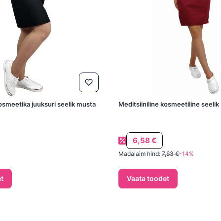
kosmeetika juuksuri seelik musta
Meditsiiniline kosmeetiline seelik
Soodushind
6,58 €
Madalaim hind:
7,63 €
-14%
t
Vaata toodet