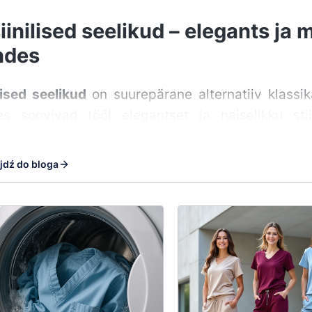
iinilised seelikud – elegants ja
ndes
lised seelikud
on suurepärane alternatiiv klassika
es soovivad tööl elegantset ja naiselikku s
baduse ja professionaalse välimuse, mistõttu ne
d ning meditsiinikabinetide ja ilusalongide töötaj
jdź do bloga
ed lõiked, mis sobivad igale figuurile
on saadaval klassikalistes, kitsastes, sirgetes
d vöölle – kummist, sidumisega või kinnitatav
e on ideaalne lahendus naistele, kes otsivad elegant
ja mugavad meditsiinilised kangad