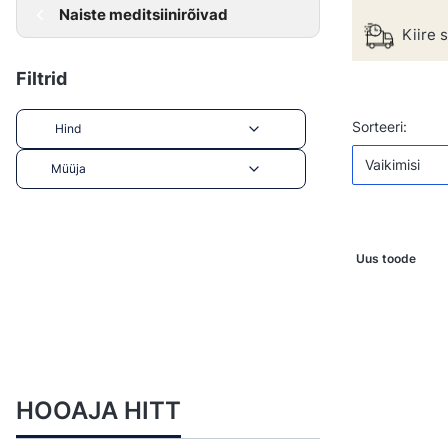
Naiste meditsiinirõivad
Kiire 
Filtrid
Toodete 
Vaikim
Sorteeri:
Hind
Vaikimisi
Müüja
End of filters
Uus toode
HOOAJA HITT