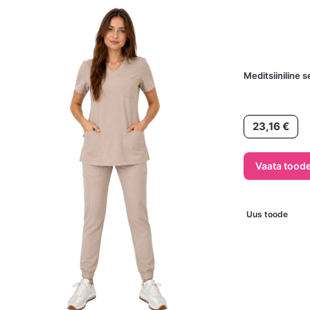
Meditsiiniline 
Hind
23,16 €
Vaata toode
Uus toode