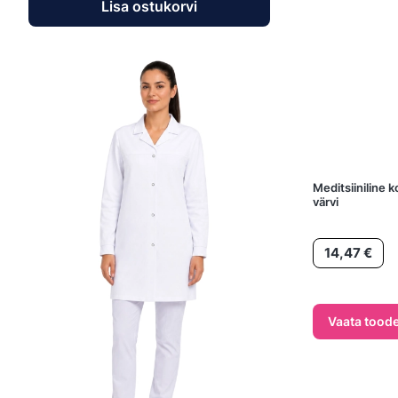
Lisa ostukorvi
Meditsiiniline 
värvi
Hind
14,47 €
Vaata toode