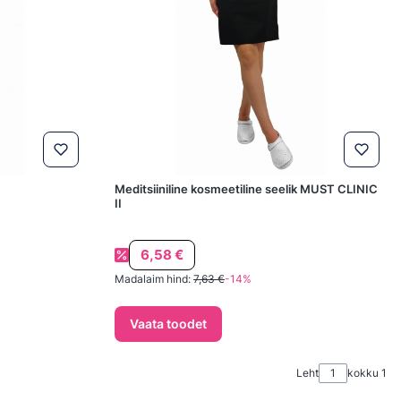
Meditsiiniline kosmeetiline seelik MUST CLINIC
II
Soodushind
6,58 €
Madalaim hind:
7,63 €
-14%
Vaata toodet
Leht
kokku 1