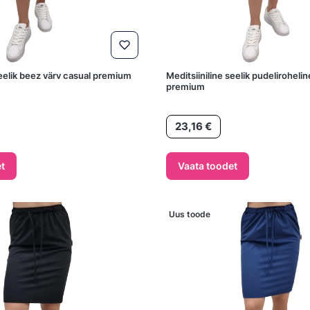
seelik beez värv casual premium
Meditsiiniline seelik pudelirohelin
premium
Hind
23,16 €
t
Vaata toodet
Uus toode