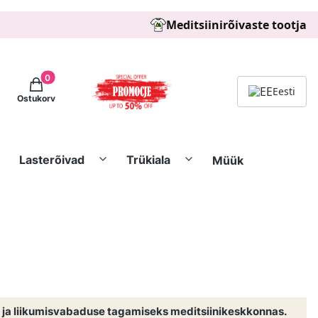
Meditsiinirõivaste tootja
Tooted ostukorvis: 0. See details
Eesti
Ostukorv
Lasterõivad
Trükiala
Müük
i ja liikumisvabaduse tagamiseks meditsiinikeskkonnas.