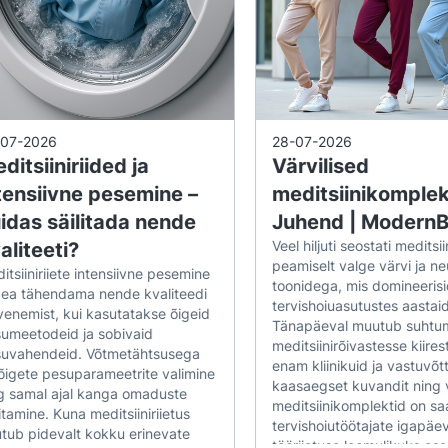
n valmistatud hingavatest ja vastupidavatest kan
esemist. Materjalid on kortsumiskindlad, mis taga
 välja – ilma vajaduseta triikida töö ajal.
-07-2026
28-07-2026
onaalne välimus kabinetides, kliinikutes j
ditsiiniriided ja
Värvilised
tensiivne pesemine –
meditsiinikomplek
lised seelikud
sobivad ideaalselt kohtadesse,
idas säilitada nende
Juhend | Modern
a. See on populaarne valik vastuvõttudes, arstik
Veel hiljuti seostati meditsii
aliteeti?
kliinikutes ja ilusalongides.
peamiselt valge värvi ja ne
itsiiniriiete intensiivne pesemine
toonidega, mis domineerisi
pea tähendama nende kvaliteedi
tervishoiuasutustes aastaid
 värvid ja võimalus komplektide loomisek
venemist, kui kasutatakse õigeid
Tänapäeval muutub suhtu
umeetodeid ja sobivaid
meditsiinirõivastesse kiires
uvahendeid. Võtmetähtsusega
liste seelikute kategoorias on saadaval mudeleid 
enam kliinikuid ja vastuvõt
õigete pesuparameetrite valimine
kaasaegset kuvandit ning v
– ning kaasaegsetes, moes toonides. Seeliku
g samal ajal kanga omaduste
meditsiinikomplektid on s
litamine. Kuna meditsiiniriietus
iste t-särkidega, luues elegantse ja täieliku ühtse 
tervishoiutöötajate igapäe
tub pidevalt kokku erinevate
tööriietuse loomulikuks osa