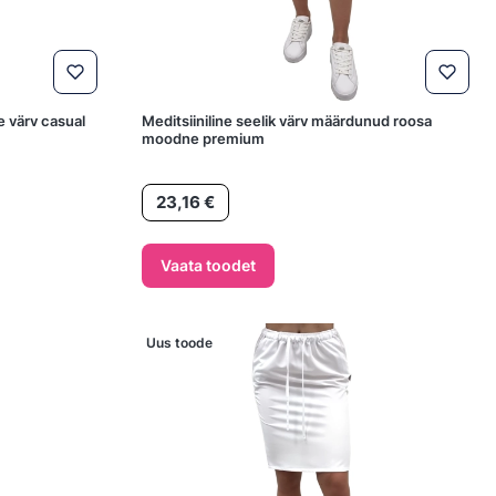
e värv casual
Meditsiiniline seelik värv määrdunud roosa
moodne premium
Hind
23,16 €
Vaata toodet
Uus toode