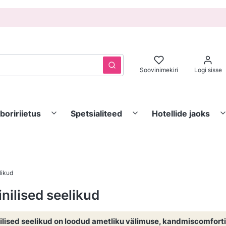
Puhasta
Otsi
Soovinimekiri
Logi sisse
boririietus
Spetsialiteed
Hotellide jaoks
likud
inilised seelikud
ilised seelikud on loodud ametliku välimuse, kandmiscomfort