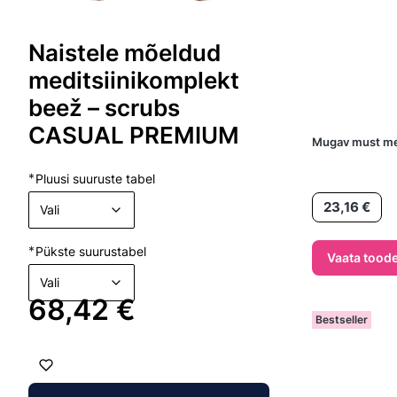
Naistele mõeldud
meditsiinikomplekt
beež – scrubs
CASUAL PREMIUM
Mugav must medi
*
Pluusi suuruste tabel
Hind
23,16 €
Vali
*
Pükste suurustabel
Vaata toode
Vali
Hind
68,42 €
Bestseller