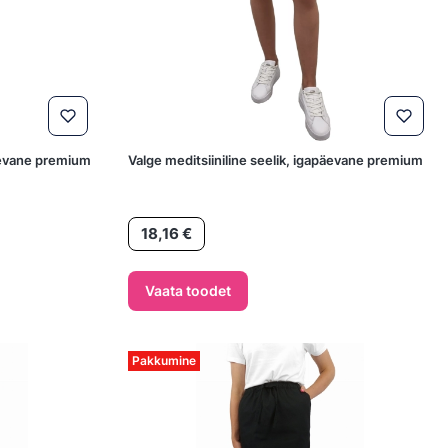
päevane premium
Valge meditsiiniline seelik, igapäevane premium
Hind
18,16 €
Vaata toodet
Pakkumine