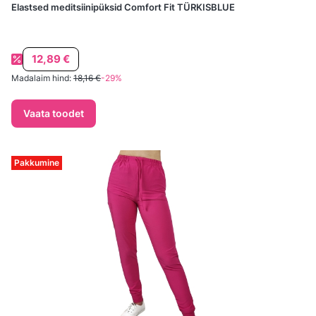
Elastsed meditsiinipüksid Comfort Fit TÜRKISBLUE
Soodushind
12,89 €
Madalaim hind:
18,16 €
-29%
Vaata toodet
Pakkumine