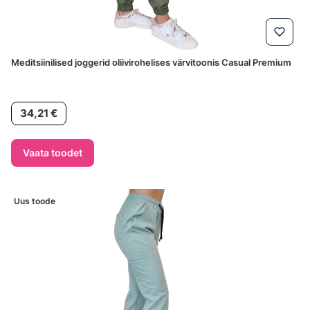
Meditsiinilised joggerid oliivirohelises värvitoonis Casual Premium
Hind
34,21 €
Vaata toodet
Uus toode