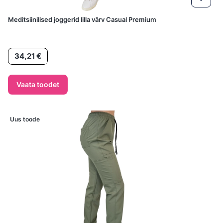
Meditsiinilised joggerid lilla värv Casual Premium
Hind
34,21 €
Vaata toodet
Uus toode