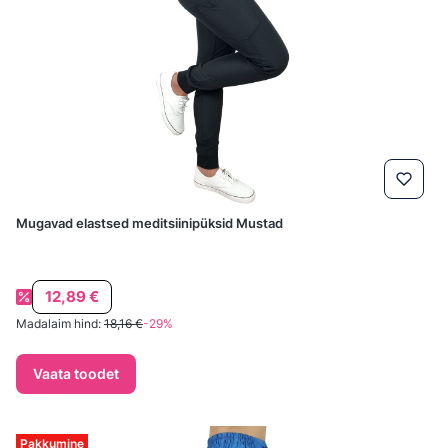
Mugavad elastsed meditsiinipüksid Mustad
Soodushind
12,89 €
Madalaim hind:
18,16 €
-29%
Vaata toodet
Pakkumine