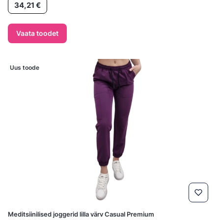
Hind
34,21 €
Vaata toodet
Uus toode
Meditsiinilised joggerid lilla värv Casual Premium