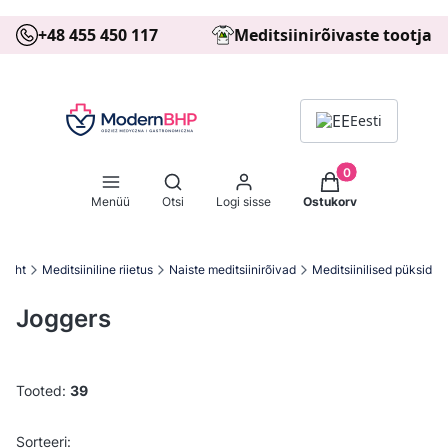
+48 455 450 117
Meditsiinirõivaste tootja
Eesti
Tooted ostukorvis: 
Ava otsingumootor
Menüü
Otsi
Logi sisse
Ostukorv
aleht
Meditsiiniline riietus
Naiste meditsiinirõivad
Meditsiinilised püksid
Joggers
Tooted:
39
Toodete loetelu
Vaikimisi
Sorteeri: