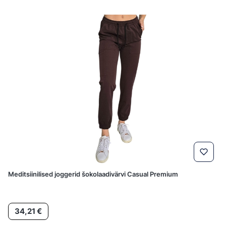
Meditsiinilised joggerid šokolaadivärvi Casual Premium
Hind
34,21 €