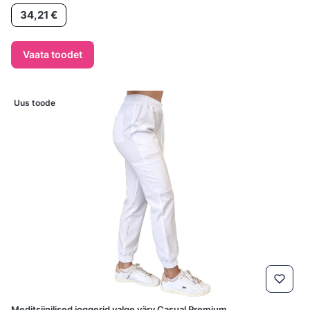
Hind
34,21 €
Vaata toodet
Uus toode
Meditsiinilised joggerid valge värv Casual Premium