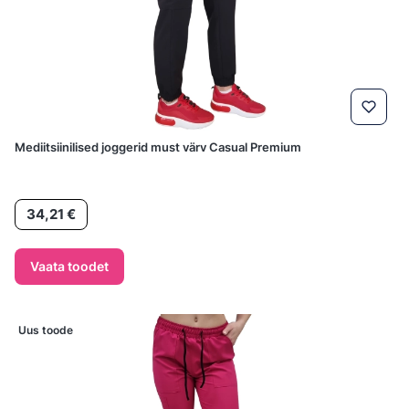
Mediitsiinilised joggerid must värv Casual Premium
Hind
34,21 €
Vaata toodet
Uus toode