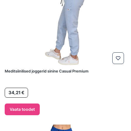
Meditsiinilised joggerid sinine Casual Premium
Hind
34,21 €
Vaata toodet