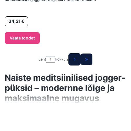
Hind
34,21 €
Vaata toodet
Leht
kokku 2
Go to the last page of
Naiste meditsiinilised jogger-
püksid – modernne lõige ja
maksimaalne mugavus
Naiste meditsiinilised jogger-püksid
on
kombinatsioon spordistiilist,