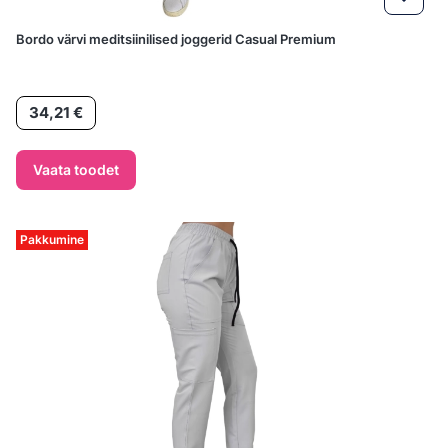
Bordo värvi meditsiinilised joggerid Casual Premium
Hind
34,21 €
Vaata toodet
Pakkumine