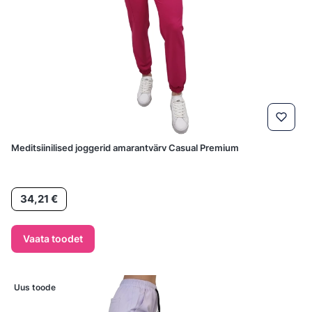
Meditsiinilised joggerid amarantvärv Casual Premium
Hind
34,21 €
Vaata toodet
Uus toode