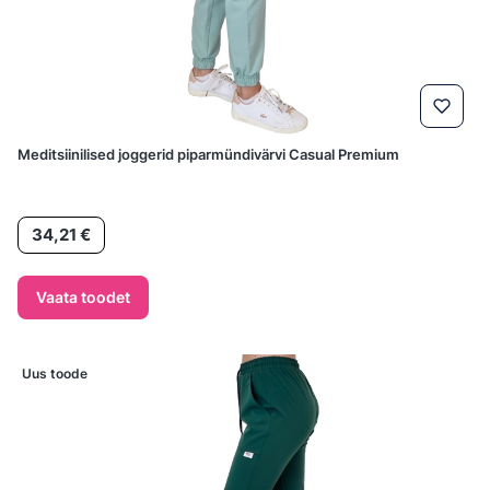
Meditsiinilised joggerid piparmündivärvi Casual Premium
Hind
34,21 €
Vaata toodet
Uus toode