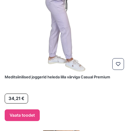
Meditsiinilised joggerid heleda lilla värviga Casual Premium
Hind
34,21 €
Vaata toodet