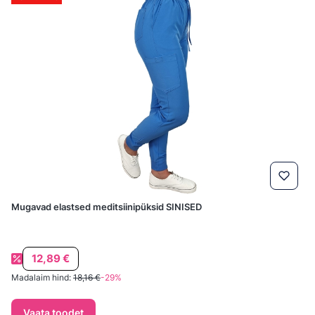
Mugavad elastsed meditsiinipüksid SINISED
Soodushind
12,89 €
Madalaim hind:
18,16 €
-29%
Vaata toodet