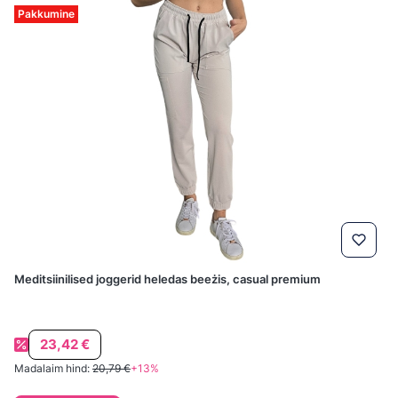
Pakkumine
Meditsiinilised joggerid heledas beeżis, casual premium
Soodushind
23,42 €
Madalaim hind:
20,79 €
+13%