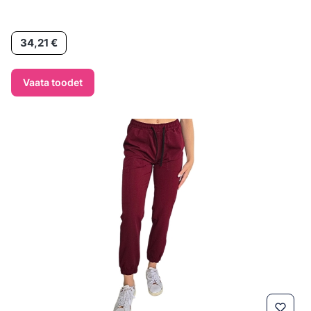
Hind
34,21 €
Vaata toodet