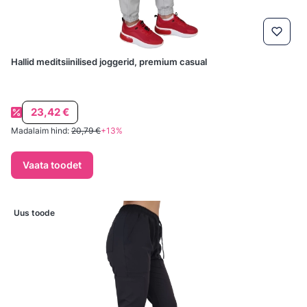
Hallid meditsiinilised joggerid, premium casual
Soodushind
23,42 €
Madalaim hind:
20,79 €
+13%
Vaata toodet
Uus toode