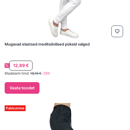
Mugavad elastsed meditsiinilised püksid valged
Soodushind
12,89 €
Madalaim hind:
18,16 €
-29%
Vaata toodet
Pakkumine