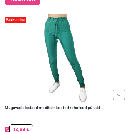
Pakkumine
Mugavad elastsed meditsiinitooted rohelised püksid
Soodushind
12,89 €