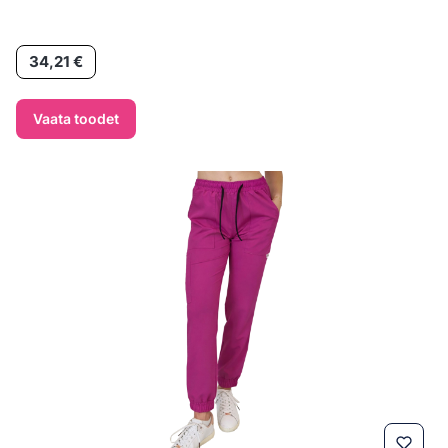
Hind
34,21 €
Vaata toodet