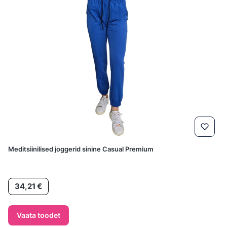
Meditsiinilised joggerid sinine Casual Premium
Hind
34,21 €
Vaata toodet