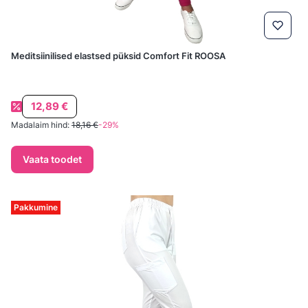
Meditsiinilised elastsed püksid Comfort Fit ROOSA
Soodushind
12,89 €
Madalaim hind:
18,16 €
-29%
Vaata toodet
Pakkumine