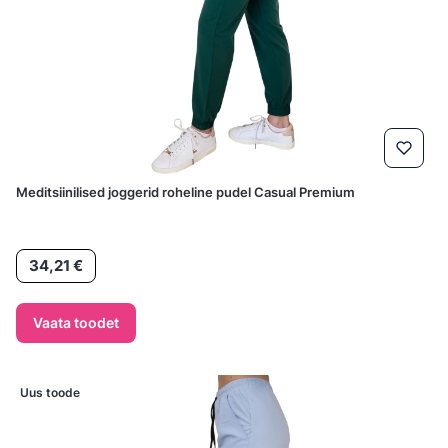
Meditsiinilised joggerid roheline pudel Casual Premium
Hind
34,21 €
Vaata toodet
Uus toode