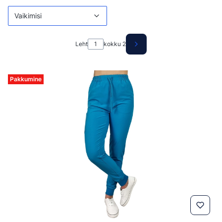
Vaikimisi
Leht
kokku 2
Järgmised tooted
Pakkumine